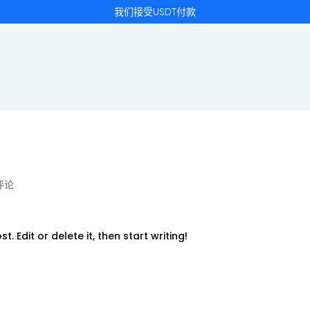
我们接受USDT付款
评论
. Edit or delete it, then start writing!